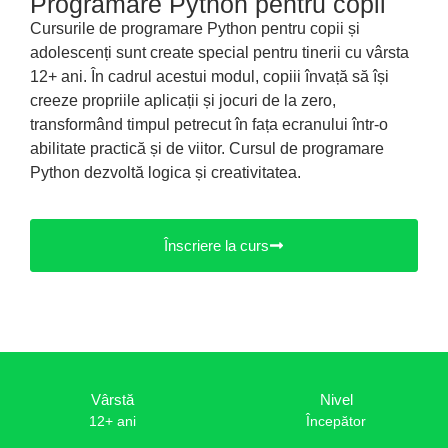
Programare Python pentru copii
Cursurile de programare Python pentru copii și
adolescenți sunt create special pentru tinerii cu vârsta
12+ ani. În cadrul acestui modul, copiii învață să își
creeze propriile aplicații și jocuri de la zero,
transformând timpul petrecut în fața ecranului într-o
abilitate practică și de viitor. Cursul de programare
Python dezvoltă logica și creativitatea.
Înscriere la curs
Vârstă
Nivel
12+ ani
Începător