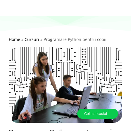
Home
»
Cursuri
»
Programare Python pentru copii
Cel mai cautat