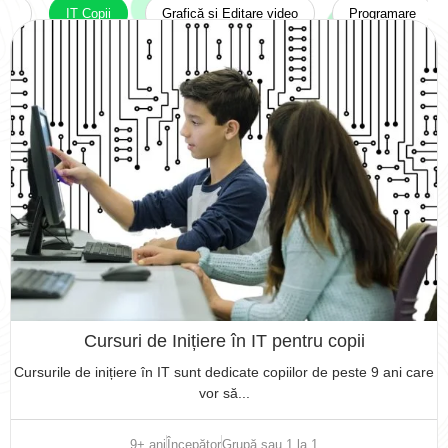
ile
IT Copii
Grafică și Editare video
Programare
Cursuri de Inițiere în IT pentru copii
Cursurile de inițiere în IT sunt dedicate copiilor de peste 9 ani care
vor să...
9+ ani
Începător
Grupă sau 1 la 1